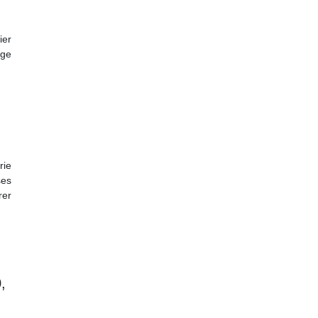
ier
age
rie
ses
rer
,