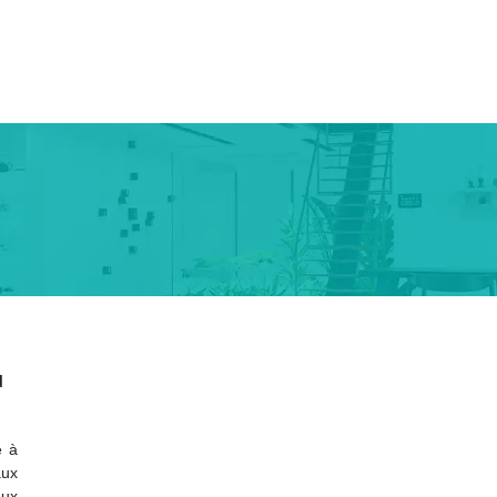
u
é à
aux
aux