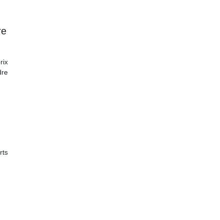
re
rix
dre
rts