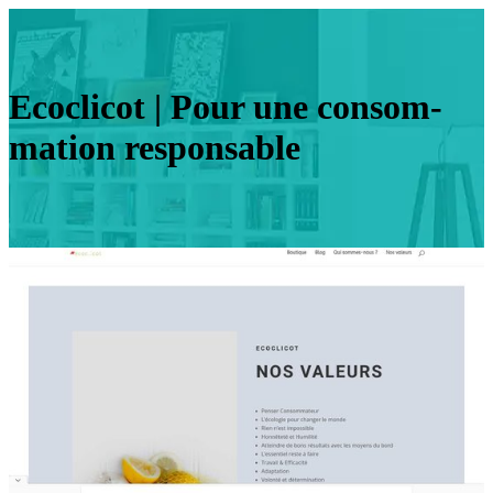
Ecoclicot | Pour une con­som­
ma­tion responsable