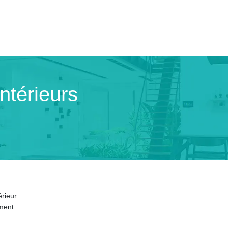
intérieurs
érieur
ment